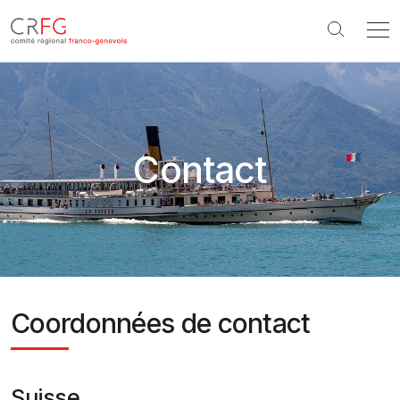
Aller au contenu principal
Contact
Coordonnées de contact
Suisse