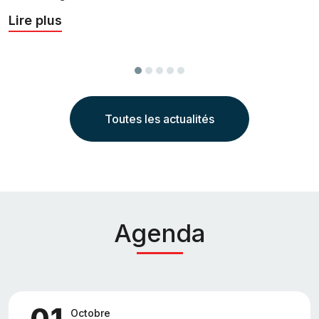
v
Lire plus
l
L
Précédent
Suivant
Toutes les actualités
Agenda
01
Octobre