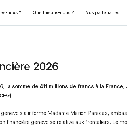
n navigation
es-nous ?
Que faisons-nous ?
Nos partenaires
ncière 2026
 la somme de 411 millions de francs à la France, a
(CFG)
tat genevois a informé Madame Marion Paradas, amba
 financière genevoise relative aux frontaliers. Le m